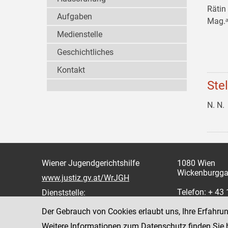
Rätin
Aufgaben
Mag.ᵃ
Medienstelle
Geschichtliches
Kontakt
Ste
N. N.
Wiener Jugendgerichtshilfe
1080 Wien
Wickenburgga
www.justiz.gv.at/WrJGH
Telefon: + 43
Dienststelle:
oder 862
Der Gebrauch von Cookies erlaubt uns, Ihre Erfahru
Fax: +43 1 4
Weitere Informationen zum Datenschutz finden Sie