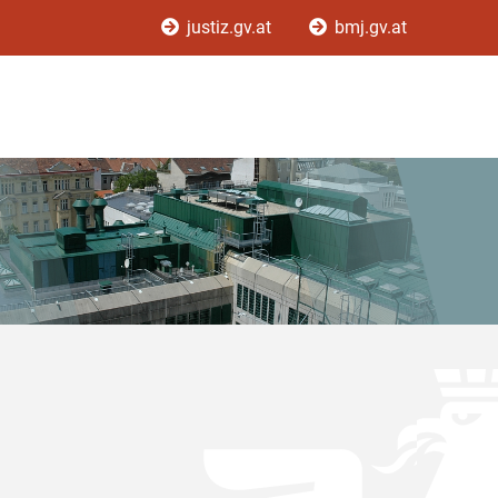
justiz.gv.at
bmj.gv.at