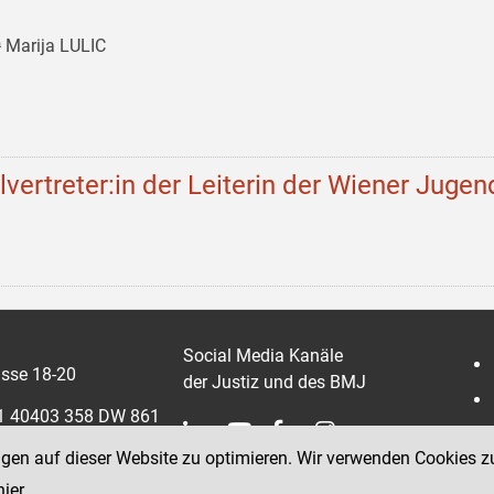
 Marija LULIC
llvertreter:in der Leiterin der Wiener Jugen
Social Media Kanäle
sse 18-20
der Justiz und des BMJ
 1 40403 358 DW 861
ngen auf dieser Website zu optimieren. Wir verwenden Cookies z
0403 358 865
hier
.