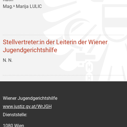
Mag.ᵃ Marija LULIC
Stellvertreter:in der Leiterin der Wiener
Jugendgerichtshilfe
N. N.
Wiener Jugendgerichtshilfe
www.justiz.gv.at/WrJGH
Dienststelle:
1080 Wien