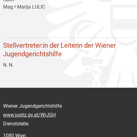
Mag.ᵃ Marija LULIC
Stellvertreter:in der Leiterin der Wiener
Jugendgerichtshilfe
N. N.
Wiener Jugendgerichtshilfe
www.justiz.gv.at/WrJGH
Dienststelle:
1080 Wien