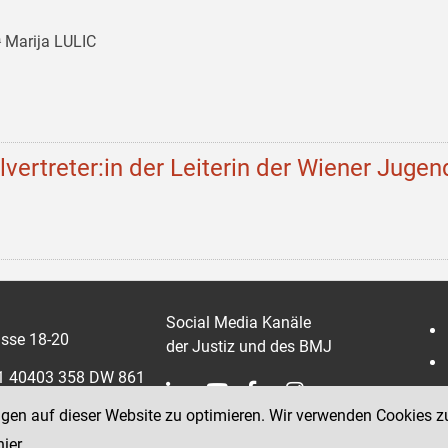
 Marija LULIC
llvertreter:in der Leiterin der Wiener Jugen
Social Media Kanäle
sse 18-20
der Justiz und des BMJ
 1 40403 358 DW 861
ngen auf dieser Website zu optimieren. Wir verwenden Cookies z
0403 358 865
hier
.