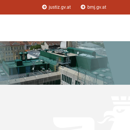
justiz.gv.at
bmj.gv.at