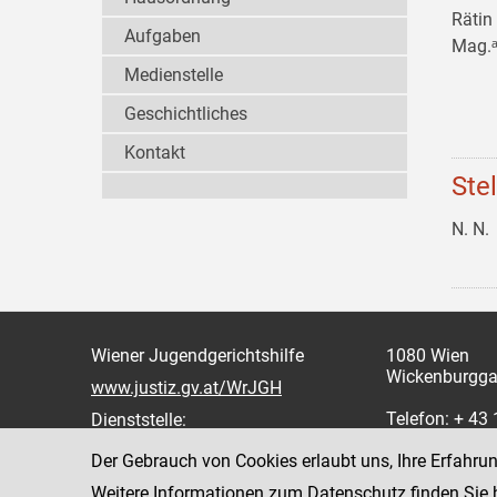
Rätin
Aufgaben
Mag.ᵃ
Medienstelle
Geschichtliches
Kontakt
Ste
N. N.
Wiener Jugendgerichtshilfe
1080 Wien
Wickenburgga
www.justiz.gv.at/WrJGH
Telefon: + 43
Dienststelle:
oder 862
Der Gebrauch von Cookies erlaubt uns, Ihre Erfahru
Fax: +43 1 4
Weitere Informationen zum Datenschutz finden Sie