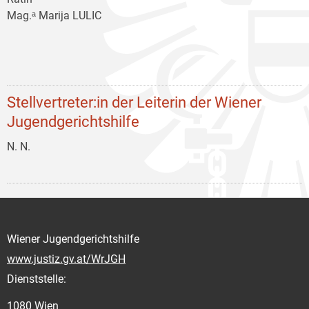
Mag.ᵃ Marija LULIC
Stellvertreter:in der Leiterin der Wiener
Jugendgerichtshilfe
N. N.
Wiener Jugendgerichtshilfe
www.justiz.gv.at/WrJGH
Dienststelle:
1080 Wien