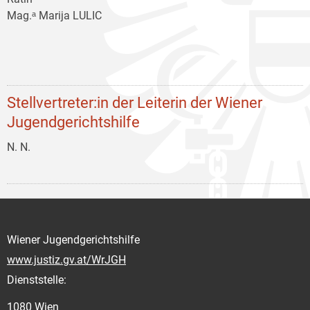
Mag.ᵃ Marija LULIC
Stellvertreter:in der Leiterin der Wiener
Jugendgerichtshilfe
N. N.
Wiener Jugendgerichtshilfe
www.justiz.gv.at/WrJGH
Dienststelle:
1080 Wien