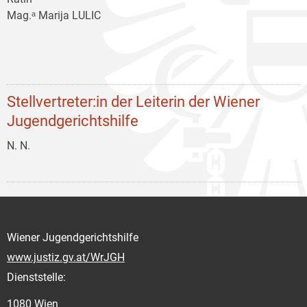
Mag.ᵃ Marija LULIC
Stellvertreter:in der Leiterin der Wiener
Jugendgerichtshilfe
N. N.
Wiener Jugendgerichtshilfe
www.justiz.gv.at/WrJGH
Dienststelle:
1080 Wien