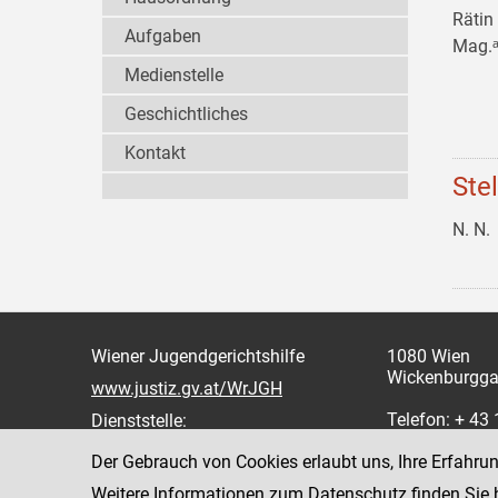
Rätin
Aufgaben
Mag.ᵃ
Medienstelle
Geschichtliches
Kontakt
Ste
N. N.
Wiener Jugendgerichtshilfe
1080 Wien
Wickenburgga
www.justiz.gv.at/WrJGH
Telefon: + 43
Dienststelle:
oder 862
Der Gebrauch von Cookies erlaubt uns, Ihre Erfahru
Fax: +43 1 4
Weitere Informationen zum Datenschutz finden Sie