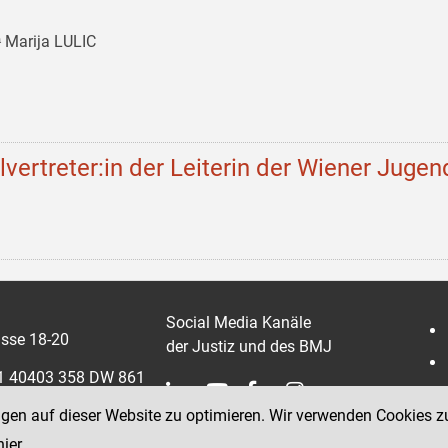
 Marija LULIC
llvertreter:in der Leiterin der Wiener Jugen
Social Media Kanäle
sse 18-20
der Justiz und des BMJ
 1 40403 358 DW 861
ngen auf dieser Website zu optimieren. Wir verwenden Cookies z
0403 358 865
hier
.