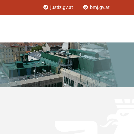
justiz.gv.at
bmj.gv.at