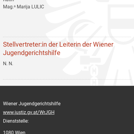
Mag.ᵃ Marija LULIC
Stellvertreter:in der Leiterin der Wiener
Jugendgerichtshilfe
N. N.
Wiener Jugendgerichtshilfe
www.justiz.gv.at/WrJGH
Dienststelle:
1080 Wien