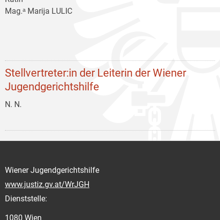
Mag.ᵃ Marija LULIC
Stellvertreter:in der Leiterin der Wiener
Jugendgerichtshilfe
N. N.
Wiener Jugendgerichtshilfe
www.justiz.gv.at/WrJGH
Dienststelle:
1080 Wien