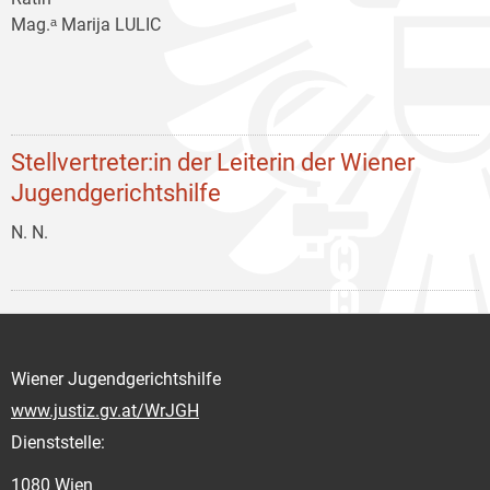
Mag.ᵃ Marija LULIC
Stellvertreter:in der Leiterin der Wiener
Jugendgerichtshilfe
N. N.
Wiener Jugendgerichtshilfe
www.justiz.gv.at/WrJGH
Dienststelle:
1080 Wien