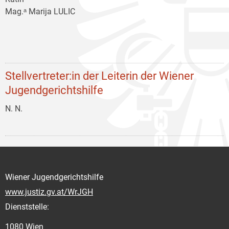
Mag.ᵃ Marija LULIC
Stellvertreter:in der Leiterin der Wiener
Jugendgerichtshilfe
N. N.
Wiener Jugendgerichtshilfe
www.justiz.gv.at/WrJGH
Dienststelle:
1080 Wien