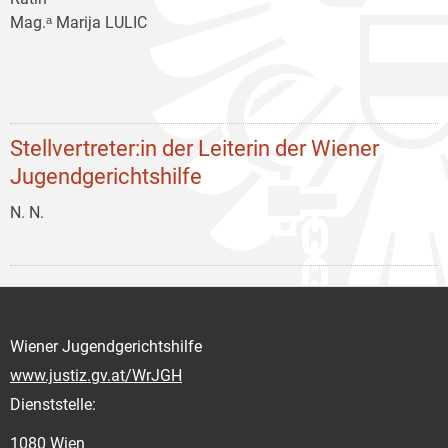
Mag.ᵃ Marija LULIC
Stellvertreter:in der Leiterin der Wiener
Jugendgerichtshilfe
N. N.
Wiener Jugendgerichtshilfe
www.justiz.gv.at/WrJGH
Dienststelle:
1080 Wien