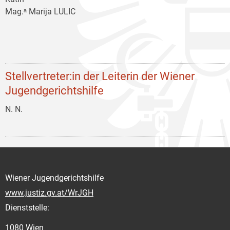
Mag.ᵃ Marija LULIC
Stellvertreter:in der Leiterin der Wiener
Jugendgerichtshilfe
N. N.
Wiener Jugendgerichtshilfe
www.justiz.gv.at/WrJGH
Dienststelle:
1080 Wien