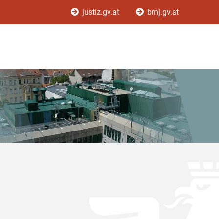
justiz.gv.at
bmj.gv.at