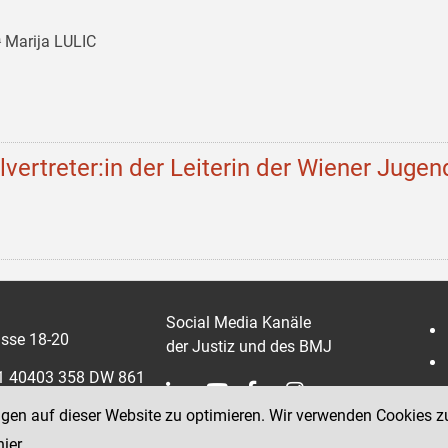
 Marija LULIC
llvertreter:in der Leiterin der Wiener Jugen
Social Media Kanäle
sse 18-20
der Justiz und des BMJ
 1 40403 358 DW 861
ngen auf dieser Website zu optimieren. Wir verwenden Cookies z
0403 358 865
hier
.