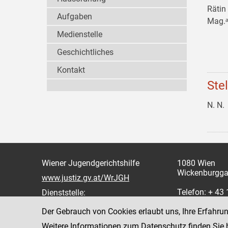
Rätin
Aufgaben
Mag.ᵃ
Medienstelle
Geschichtliches
Kontakt
Ste
N. N.
Wiener Jugendgerichtshilfe
1080 Wien
Wickenburgga
www.justiz.gv.at/WrJGH
Telefon: + 43
Dienststelle:
oder 862
Der Gebrauch von Cookies erlaubt uns, Ihre Erfahru
Fax: +43 1 4
Weitere Informationen zum Datenschutz finden Sie