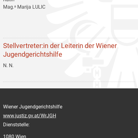
Mag.ᵃ Marija LULIC
Stellvertreter:in der Leiterin der Wiener
Jugendgerichtshilfe
N. N.
Wiener Jugendgerichtshilfe
www.justiz.gv.at/WrJGH
Dienststelle:
1080 Wien