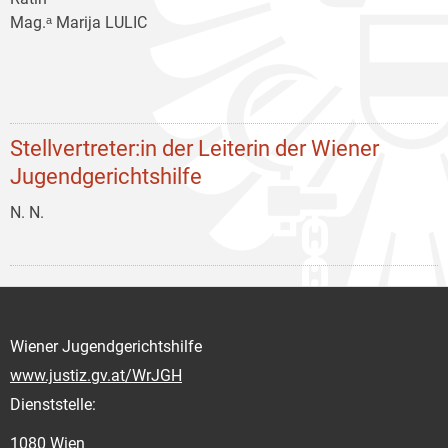
Mag.ᵃ Marija LULIC
Stellvertreter:in der Leiterin der Wiener
Jugendgerichtshilfe
N. N.
Wiener Jugendgerichtshilfe
www.justiz.gv.at/WrJGH
Dienststelle:
1080 Wien