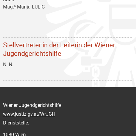
Mag.ᵃ Marija LULIC
Stellvertreter:in der Leiterin der Wiener
Jugendgerichtshilfe
N. N.
Wiener Jugendgerichtshilfe
www.justiz.gv.at/WrJGH
Dienststelle:
1080 Wien