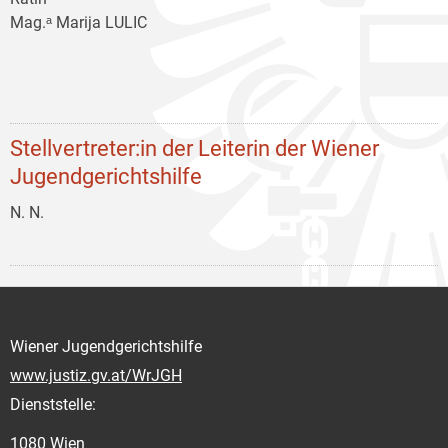
Mag.ᵃ Marija LULIC
Stellvertreter:in der Leiterin der Wiener
Jugendgerichtshilfe
N. N.
Wiener Jugendgerichtshilfe
www.justiz.gv.at/WrJGH
Dienststelle:
1080 Wien