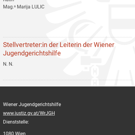
Mag.ᵃ Marija LULIC
Stellvertreter:in der Leiterin der Wiener
Jugendgerichtshilfe
N. N.
Wiener Jugendgerichtshilfe
www.justiz.gv.at/WrJGH
Dienststelle:
1080 Wien