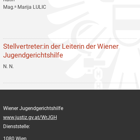
Mag.ᵃ Marija LULIC
Stellvertreter:in der Leiterin der Wiener
Jugendgerichtshilfe
N. N.
Wiener Jugendgerichtshilfe
www.justiz.gv.at/WrJGH
Dienststelle:
1080 Wien