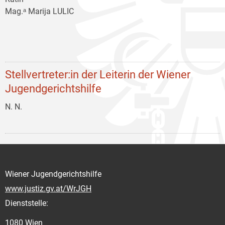
Mag.ᵃ Marija LULIC
Stellvertreter:in der Leiterin der Wiener
Jugendgerichtshilfe
N. N.
Wiener Jugendgerichtshilfe
www.justiz.gv.at/WrJGH
Dienststelle:
1080 Wien