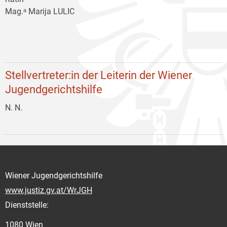
Mag.ᵃ Marija LULIC
Stellvertreter:in der Leiterin der Wiener
Jugendgerichtshilfe
N. N.
Wiener Jugendgerichtshilfe
www.justiz.gv.at/WrJGH
Dienststelle:
1080 Wien