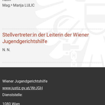
Mag.ᵃ Marija LULIC
Stellvertreter:in der Leiterin der Wiener
Jugendgerichtshilfe
N. N.
Wiener Jugendgerichtshilfe
www.justiz.gv.at/WrJGH
Dienststelle:
1080 Wien