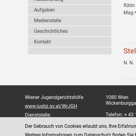
Rätin
Aufgaben
Mag.ᵃ
Medienstelle
Geschichtliches
Kontakt
Ste
N. N.
Wiener Jugendgerichtshilfe
1080 Wien
Wickenburgga
www.justiz.gv.at/WrJGH
Telefon: + 43
Dienststelle:
oder 862
Der Gebrauch von Cookies erlaubt uns, Ihre Erfahru
Fax: +43 1 4
Weitere Informationen zum Datenschutz finden Sie