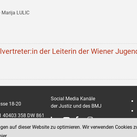
 Marija LULIC
llvertreter:in der Leiterin der Wiener Jugen
Social Media Kanäle
sse 18-20
der Justiz und des BMJ
 1 40403 358 DW 861
ngen auf dieser Website zu optimieren. Wir verwenden Cookies z
0403 358 865
hier
.