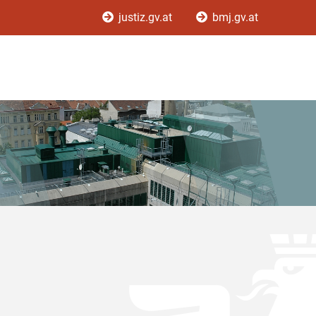
justiz.gv.at
bmj.gv.at