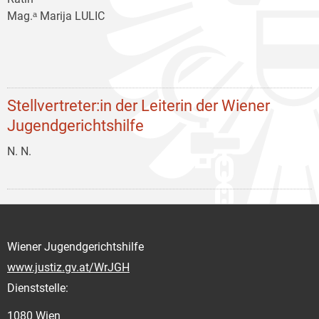
Mag.ᵃ Marija LULIC
Stellvertreter:in der Leiterin der Wiener
Jugendgerichtshilfe
N. N.
Wiener Jugendgerichtshilfe
www.justiz.gv.at/WrJGH
Dienststelle:
1080 Wien