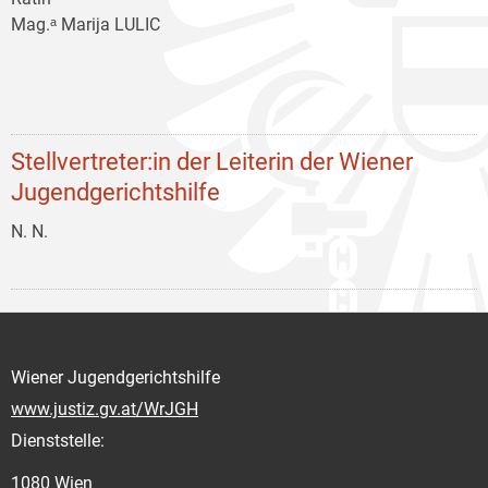
Mag.ᵃ Marija LULIC
Stellvertreter:in der Leiterin der Wiener
Jugendgerichtshilfe
N. N.
Wiener Jugendgerichtshilfe
www.justiz.gv.at/WrJGH
Dienststelle:
1080 Wien