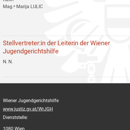
Mag.ᵃ Marija LULIC
Stellvertreter:in der Leiterin der Wiener
Jugendgerichtshilfe
N. N.
Wiener Jugendgerichtshilfe
www.justiz.gv.at/WrJGH
Dienststelle:
1080 Wien