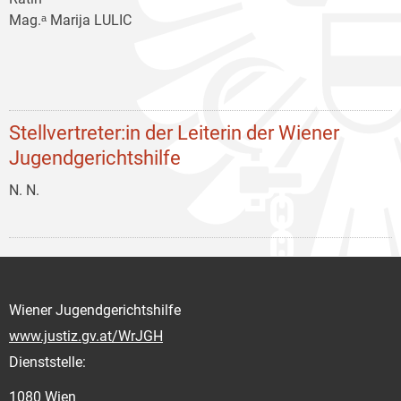
Mag.ᵃ Marija LULIC
Stellvertreter:in der Leiterin der Wiener
Jugendgerichtshilfe
N. N.
Wiener Jugendgerichtshilfe
www.justiz.gv.at/WrJGH
Dienststelle:
1080 Wien