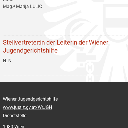
Mag.ᵃ Marija LULIC
Stellvertreter:in der Leiterin der Wiener
Jugendgerichtshilfe
N. N.
Wiener Jugendgerichtshilfe
www.justiz.gv.at/WrJGH
Dienststelle:
1080 Wien