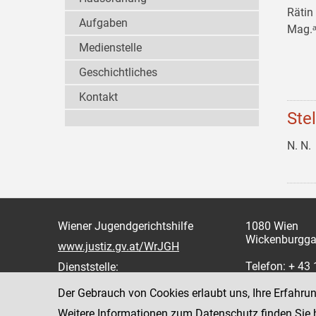
Rätin
Aufgaben
Mag.ᵃ
Medienstelle
Geschichtliches
Kontakt
Ste
N. N.
Wiener Jugendgerichtshilfe
1080 Wien
Wickenburgga
www.justiz.gv.at/WrJGH
Telefon: + 43
Dienststelle:
oder 862
Der Gebrauch von Cookies erlaubt uns, Ihre Erfahru
Fax: +43 1 4
Weitere Informationen zum Datenschutz finden Sie