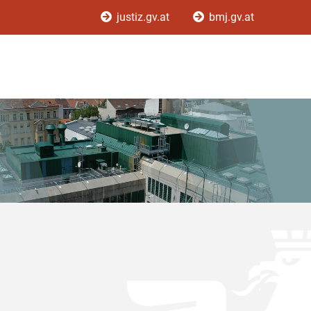
justiz.gv.at
bmj.gv.at