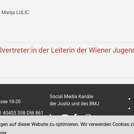
 Marija LULIC
llvertreter:in der Leiterin der Wiener Jugen
Social Media Kanäle
sse 18-20
der Justiz und des BMJ
 1 40403 358 DW 861
ngen auf dieser Website zu optimieren. Wir verwenden Cookies z
0403 358 865
hier
.