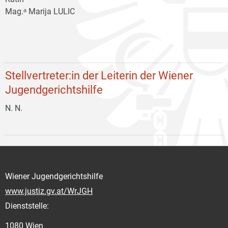
Mag.ᵃ Marija LULIC
Stellvertreter:in der Leiterin der Wiener
Jugendgerichtshilfe
N. N.
Wiener Jugendgerichtshilfe
www.justiz.gv.at/WrJGH
Dienststelle:
1080 Wien