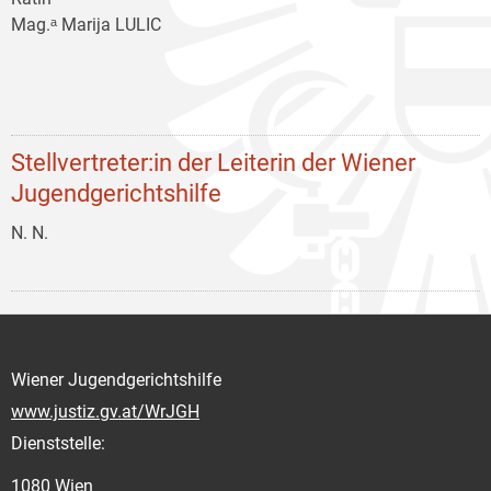
Mag.ᵃ Marija LULIC
Stellvertreter:in der Leiterin der Wiener
Jugendgerichtshilfe
N. N.
Wiener Jugendgerichtshilfe
www.justiz.gv.at/WrJGH
Dienststelle:
1080 Wien