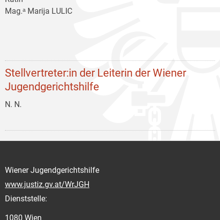
Mag.ᵃ Marija LULIC
Stellvertreter:in der Leiterin der Wiener
Jugendgerichtshilfe
N. N.
Wiener Jugendgerichtshilfe
www.justiz.gv.at/WrJGH
Dienststelle:
1080 Wien