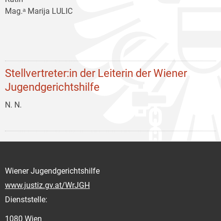
Mag.ᵃ Marija LULIC
Stellvertreter:in der Leiterin der Wiener
Jugendgerichtshilfe
N. N.
Wiener Jugendgerichtshilfe
www.justiz.gv.at/WrJGH
Dienststelle:
1080 Wien