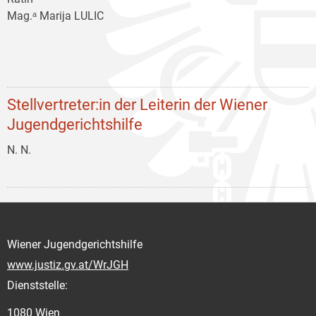
Mag.ᵃ Marija LULIC
Stellvertreter:in der Leiterin der Wiener
Jugendgerichtshilfe
N. N.
Wiener Jugendgerichtshilfe
www.justiz.gv.at/WrJGH
Dienststelle:
1080 Wien