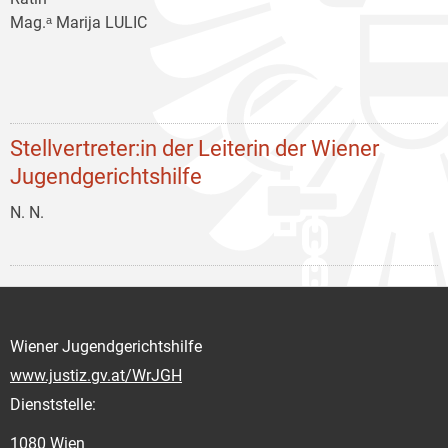
Mag.ᵃ Marija LULIC
Stellvertreter:in der Leiterin der Wiener
Jugendgerichtshilfe
N. N.
Wiener Jugendgerichtshilfe
www.justiz.gv.at/WrJGH
Dienststelle:
1080 Wien