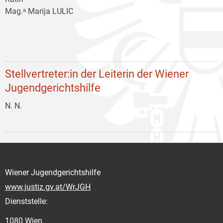
Mag.ᵃ Marija LULIC
Stellvertreter:in der Leiterin der Wiener
Jugendgerichtshilfe
N. N.
Wiener Jugendgerichtshilfe
www.justiz.gv.at/WrJGH
Dienststelle:
1080 Wien