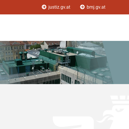
justiz.gv.at
bmj.gv.at