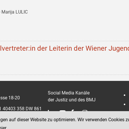
 Marija LULIC
llvertreter:in der Leiterin der Wiener Jugen
Social Media Kanäle
sse 18-20
der Justiz und des BMJ
 1 40403 358 DW 861
ngen auf dieser Website zu optimieren. Wir verwenden Cookies z
0403 358 865
hier
.