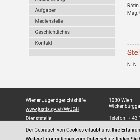
Rätin
Aufgaben
Mag.ᵃ
Medienstelle
Geschichtliches
Kontakt
Ste
N. N.
Wiener Jugendgerichtshilfe
1080 Wien
Wickenburgga
www.justiz.gv.at/WrJGH
Telefon: + 43
Dienststelle:
oder 862
Der Gebrauch von Cookies erlaubt uns, Ihre Erfahru
Fax: +43 1 4
Weitere Informationen zum Datenschutz finden Sie