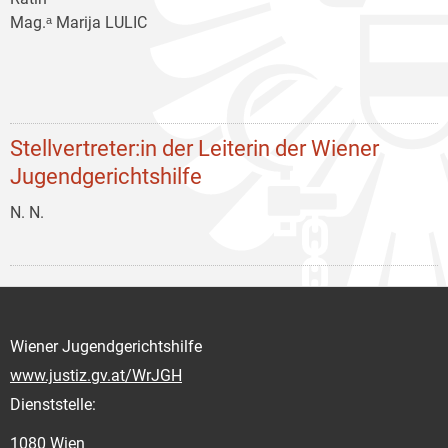
Mag.ᵃ Marija LULIC
Stellvertreter:in der Leiterin der Wiener
Jugendgerichtshilfe
N. N.
Wiener Jugendgerichtshilfe
www.justiz.gv.at/WrJGH
Dienststelle:
1080 Wien