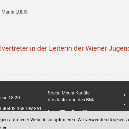
 Marija LULIC
llvertreter:in der Leiterin der Wiener Jugen
Social Media Kanäle
sse 18-20
der Justiz und des BMJ
 1 40403 358 DW 861
ngen auf dieser Website zu optimieren. Wir verwenden Cookies z
0403 358 865
hier
.