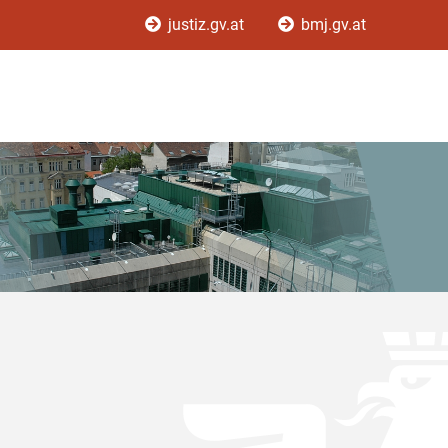
justiz.gv.at
bmj.gv.at