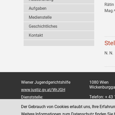
Rätin
Aufgaben
Mag.ᵃ
Medienstelle
Geschichtliches
Kontakt
Ste
N. N.
Wiener Jugendgerichtshilfe
1080 Wien
Wickenburgga
www.justiz.gv.at/WrJGH
Telefon: + 43
Dienststelle:
oder 862
Der Gebrauch von Cookies erlaubt uns, Ihre Erfahru
Fax: +43 1 4
Weitere Informationen zum Datenschutz finden Sie