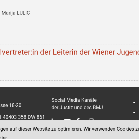
 Marija LULIC
llvertreter:in der Leiterin der Wiener Jugen
Social Media Kanäle
sse 18-20
der Justiz und des BMJ
 1 40403 358 DW 861
ngen auf dieser Website zu optimieren. Wir verwenden Cookies z
0403 358 865
hier
.