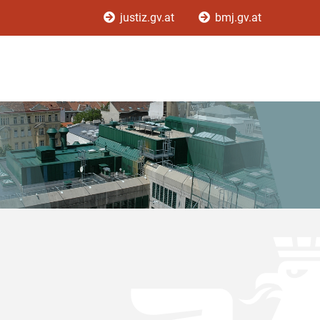
justiz.gv.at
bmj.gv.at