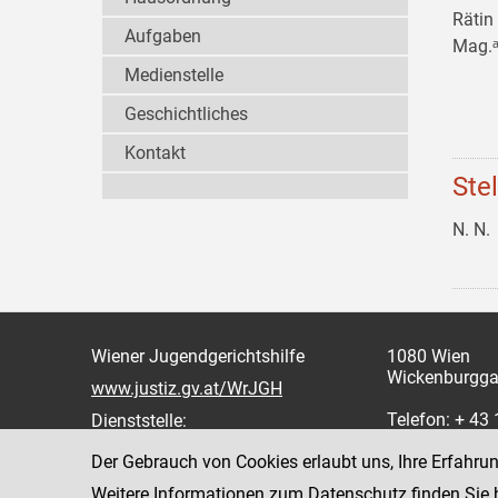
Rätin
Aufgaben
Mag.ᵃ
Medienstelle
Geschichtliches
Kontakt
Ste
N. N.
Wiener Jugendgerichtshilfe
1080 Wien
Wickenburgga
www.justiz.gv.at/WrJGH
Telefon: + 43
Dienststelle:
oder 862
Der Gebrauch von Cookies erlaubt uns, Ihre Erfahru
Fax: +43 1 4
Weitere Informationen zum Datenschutz finden Sie