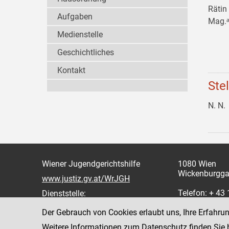
Rätin
Aufgaben
Mag.ᵃ
Medienstelle
Geschichtliches
Kontakt
Ste
N. N.
Wiener Jugendgerichtshilfe
1080 Wien
Wickenburgga
www.justiz.gv.at/WrJGH
Telefon: + 43
Dienststelle:
oder 862
Der Gebrauch von Cookies erlaubt uns, Ihre Erfahru
Fax: +43 1 4
Weitere Informationen zum Datenschutz finden Sie