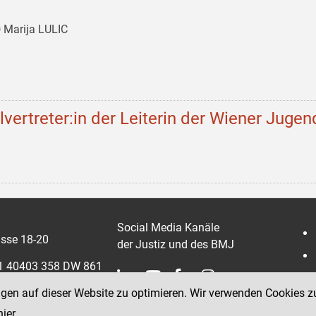
 Marija LULIC
llvertreter:in der Leiterin der Wiener Jugen
Social Media Kanäle
sse 18-20
der Justiz und des BMJ
 1 40403 358 DW 861
ngen auf dieser Website zu optimieren. Wir verwenden Cookies z
0403 358 865
hier
.