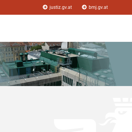
justiz.gv.at
bmj.gv.at