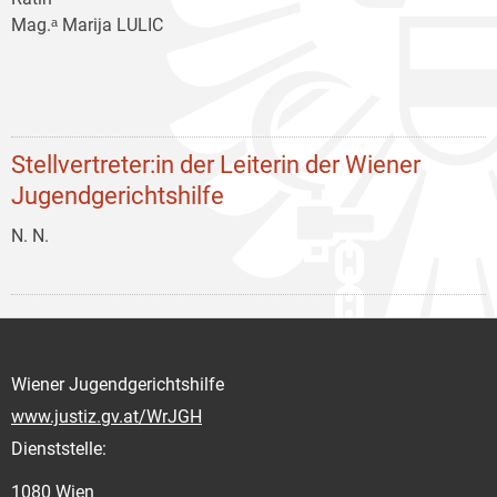
Mag.ᵃ Marija LULIC
Stellvertreter:in der Leiterin der Wiener
Jugendgerichtshilfe
N. N.
Wiener Jugendgerichtshilfe
www.justiz.gv.at/WrJGH
Dienststelle:
1080 Wien