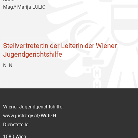
Mag.ᵃ Marija LULIC
Stellvertreter:in der Leiterin der Wiener
Jugendgerichtshilfe
N. N.
Wiener Jugendgerichtshilfe
www.justiz.gv.at/WrJGH
Dienststelle:
1080 Wien