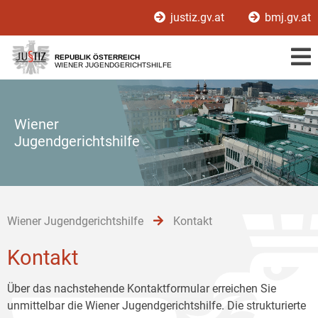
Zur
Zum
Zum
justiz.gv.at
bmj.gv.at
Hauptnavigation
Inhalt
Untermenü
[1]
[2]
[3]
REPUBLIK ÖSTERREICH
WIENER JUGENDGERICHTSHILFE
Wiener
Jugendgerichtshilfe
Wiener Jugendgerichtshilfe
Kontakt
Kontakt
Über das nachstehende Kontaktformular erreichen Sie
unmittelbar die Wiener Jugendgerichtshilfe. Die strukturierte