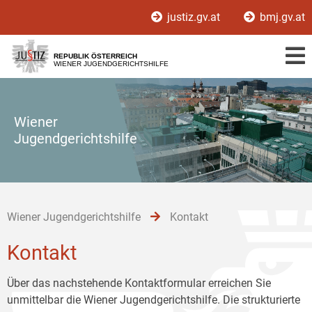
Zur
Zum
Zum
justiz.gv.at
bmj.gv.at
Hauptnavigation
Inhalt
Untermenü
[1]
[2]
[3]
REPUBLIK ÖSTERREICH
WIENER JUGENDGERICHTSHILFE
Wiener
Jugendgerichtshilfe
Wiener Jugendgerichtshilfe
Kontakt
Kontakt
Über das nachstehende Kontaktformular erreichen Sie
unmittelbar die Wiener Jugendgerichtshilfe. Die strukturierte