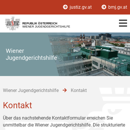
Zur
Zum
Zum
justiz.gv.at
bmj.gv.at
Hauptnavigation
Inhalt
Untermenü
[1]
[2]
[3]
REPUBLIK ÖSTERREICH
WIENER JUGENDGERICHTSHILFE
Wiener
Jugendgerichtshilfe
Wiener Jugendgerichtshilfe
Kontakt
Kontakt
Über das nachstehende Kontaktformular erreichen Sie
unmittelbar die Wiener Jugendgerichtshilfe. Die strukturierte