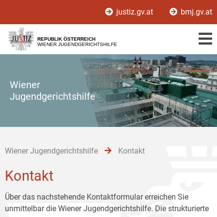
Zur
Zum
Zum
justiz.gv.at
bmj.gv.at
Hauptnavigation
Inhalt
Untermenü
[1]
[2]
[3]
REPUBLIK ÖSTERREICH
WIENER JUGENDGERICHTSHILFE
Wiener
Jugendgerichtshilfe
Wiener Jugendgerichtshilfe
Kontakt
Kontakt
Über das nachstehende Kontaktformular erreichen Sie
unmittelbar die Wiener Jugendgerichtshilfe. Die strukturierte