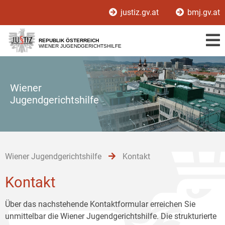
Zur
Zum
Zum
justiz.gv.at
bmj.gv.at
Hauptnavigation
Inhalt
Untermenü
[1]
[2]
[3]
REPUBLIK ÖSTERREICH
WIENER JUGENDGERICHTSHILFE
Wiener
Jugendgerichtshilfe
Wiener Jugendgerichtshilfe
Kontakt
Kontakt
Über das nachstehende Kontaktformular erreichen Sie
unmittelbar die Wiener Jugendgerichtshilfe. Die strukturierte